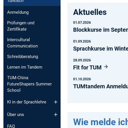
Türkisch
Aktuelles
Anmeldung
Prüfungen und
01.07.2026
Blockkurse im Septe
Zertifikate
Intercultural
01.09.2026
Communication
Sprachkurse im Wint
Schreibberatung
28.09.2026
Fit for TUM
Lernen im Tandem
TUM-China
01.10.2026
FutureShapers Summer
TUMtandem Anmeldu
School
KI in der Sprachlehre
Über uns
Wie melde ic
FAQ