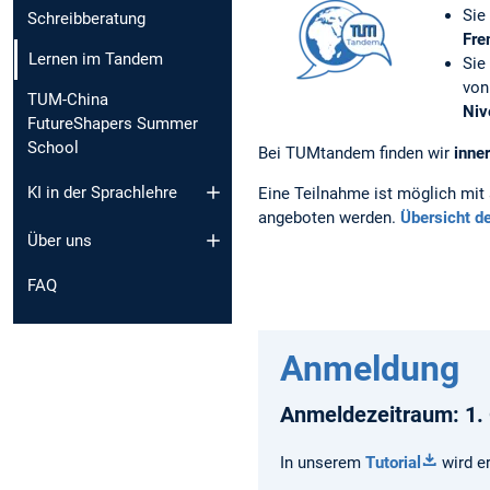
Sie
Schreibberatung
Fre
Lernen im Tandem
Sie
von
TUM-China
Niv
FutureShapers Summer
School
Bei TUMtandem finden wir
inne
KI in der Sprachlehre
Eine Teilnahme ist möglich mi
angeboten werden.
Übersicht d
Über uns
FAQ
Anmeldung
Anmeldezeitraum: 1. 
In unserem
Tutorial
wird e