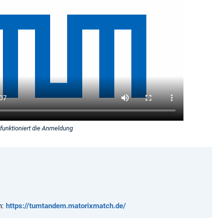
 funktioniert die Anmeldung
h:
https://tumtandem.matorixmatch.de/