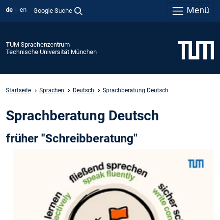
Menü
de
en
Google Suche
TUM Sprachenzentrum
Technische Universität München
Startseite
Sprachen
Deutsch
Sprachberatung Deutsch
Sprachberatung Deutsch
früher "Schreibberatung"
Drei
Formate
–
ein
Ziel:
Ihre
sprachliche