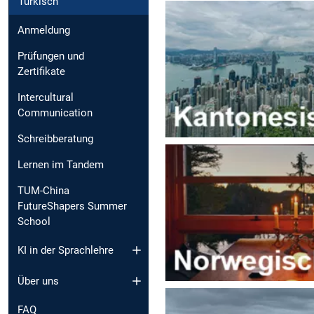
Türkisch
Anmeldung
Prüfungen und
Zertifikate
Intercultural
Communication
Schreibberatung
Lernen im Tandem
TUM-China
FutureShapers Summer
School
KI in der Sprachlehre
Über uns
FAQ