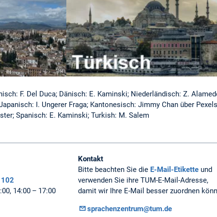
ienisch: F. Del Duca; Dänisch: E. Kaminski; Niederländisch: Z. Alame
 Japanisch: I. Ungerer Fraga; Kantonesisch: Jimmy Chan über Pexel
uster; Spanisch: E. Kaminski; Turkish: M. Salem
Kontakt
Bitte beachten Sie die
E-Mail-Etikette
und
 102
verwenden Sie ihre TUM-E-Mail-Adresse,
00, 14:00 – 17:00
damit wir Ihre E-Mail besser zuordnen kön
sprachenzentrum@tum.de