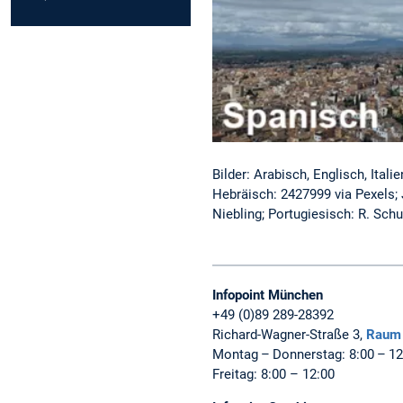
Bilder: Arabisch, Englisch, Ital
Hebräisch: 2427999 via Pexels;
Niebling; Portugiesisch: R. Sch
Infopoint München
+49 (0)89 289-28392
Richard-Wagner-Straße 3,
Raum
Montag – Donnerstag: 8:00 – 12:
Freitag: 8:00 – 12:00