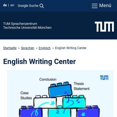
Menü
de
en
Google Suche
TUM Sprachenzentrum
Technische Universität München
Startseite
Sprachen
Englisch
English Writing Center
English Writing Center
Das English
Writing
Center
(EWC)
bietet
allen
Mitgliedern
der