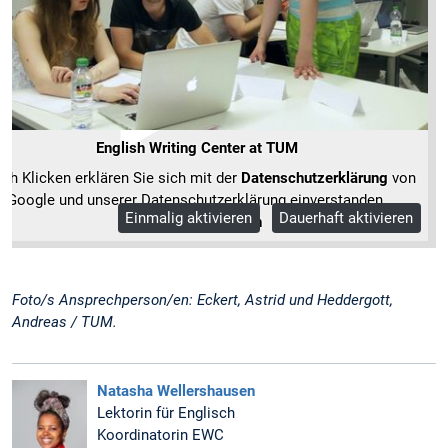
English Writing Center at TUM
ch Klicken erklären Sie sich mit der
Datenschutzerklärung
von
Google und unserer Datenschutzerklärung einverstanden.
Einmalig aktivieren
Dauerhaft aktivieren
Mehr Informationen
Foto/s Ansprechperson/en: Eckert, Astrid und Heddergott,
Andreas / TUM.
Natasha Wellershausen
Lektorin für Englisch
Koordinatorin EWC