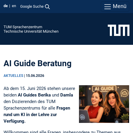
Menü
de
en
Google Suche
TUM Sprachenzentrum
Technische Universität München
AI Guide Beratung
AKTUELLES
|
15.06.2026
Ab dem 15. Juni 2026 stehen unsere
beiden
AI Guides Berika
und
Damla
den Dozierenden des TUM
Sprachenzentrums für
alle
Fragen
rund um KI in der Lehre zur
Verfügung.
Willkommen sind alle Fragen, insbesondere zu Themen aus